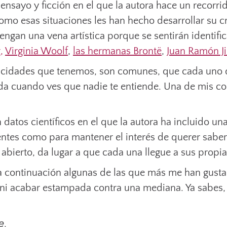
 ensayo y ficción en el que la autora hace un recorrido
omo esas situaciones les han hecho desarrollar su 
engan una vena artística porque se sentirán identifi
,
Virginia Woolf
,
las hermanas Brontë
,
Juan Ramón J
icidades que tenemos, son comunes, que cada uno de
 cuando ves que nadie te entiende. Una de mis concl
atos científicos en el que la autora ha incluido una
cientes como para mantener el interés de querer sabe
 abierto, da lugar a que cada una llegue a sus propi
a continuación algunas de las que más me han gust
ni acabar estampada contra una mediana. Ya sabes,
e
.